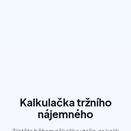
Kalkulačka tržního
nájemného
Zjistěte během několika vteřin, za kolik