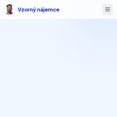
Vzorný nájemce
Otev