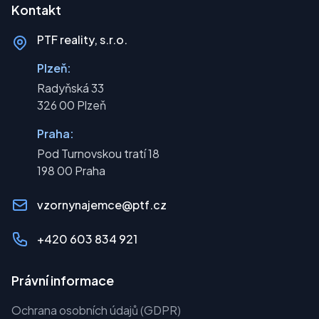
Kontakt
PTF reality, s.r.o.
Plzeň:
Radyňská 33
326 00 Plzeň
Praha:
Pod Turnovskou tratí 18
198 00 Praha
vzornynajemce@ptf.cz
+420 603 834 921
Právní informace
Ochrana osobních údajů (GDPR)