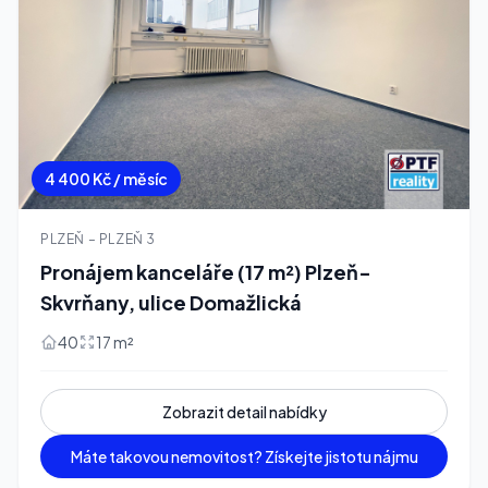
4 400 Kč / měsíc
PLZEŇ – PLZEŇ 3
Pronájem kanceláře (17 m²) Plzeň-
Skvrňany, ulice Domažlická
40
17 m²
Zobrazit detail nabídky
Máte takovou nemovitost? Získejte jistotu nájmu