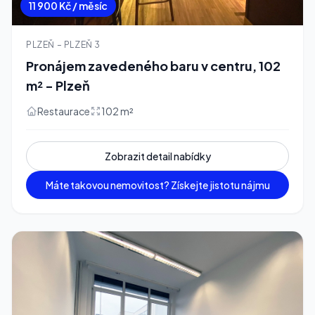
11 900 Kč / měsíc
PLZEŇ – PLZEŇ 3
Pronájem zavedeného baru v centru, 102
m² - Plzeň
Restaurace
102 m²
Zobrazit detail nabídky
Máte takovou nemovitost? Získejte jistotu nájmu