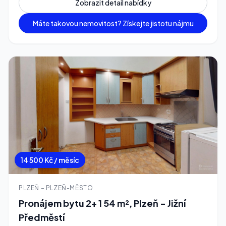
Zobrazit detail nabídky
Máte takovou nemovitost? Získejte jistotu nájmu
14 500 Kč / měsíc
PLZEŇ – PLZEŇ-MĚSTO
Pronájem bytu 2+ 1 54 m², Plzeň - Jižní
Předměstí