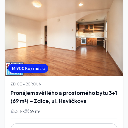
16 900 Kč / měsíc
ZDICE – BEROUN
Pronájem světlého a prostorného bytu 3+1
(69 m²) – Zdice, ul. Havlíčkova
3+kk
69 m²