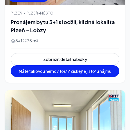
PLZEŇ – PLZEŇ-MĚSTO
Pronájem bytu 3+1 s lodžií, klidná lokalita
Plzeň - Lobzy
3+1
75 m²
Zobrazit detail nabídky
Máte takovou nemovitost? Získejte jistotu nájmu