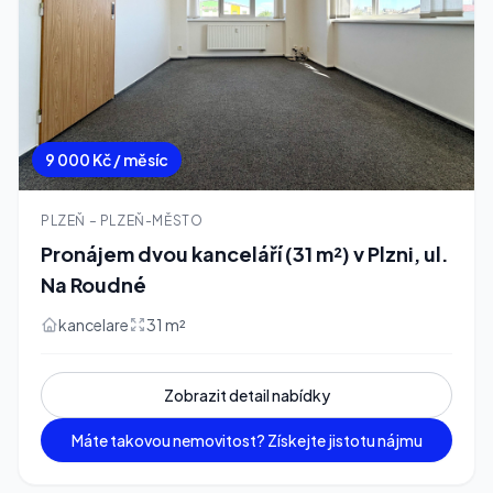
9 000 Kč / měsíc
PLZEŇ – PLZEŇ-MĚSTO
Pronájem dvou kanceláří (31 m²) v Plzni, ul.
Na Roudné
kancelare
31 m²
Zobrazit detail nabídky
Máte takovou nemovitost? Získejte jistotu nájmu