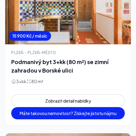
15 900 Kč / měsíc
PLZEŇ – PLZEŇ-MĚSTO
Podmanivý byt 3+kk (80 m²) se zimní
zahradou v Borské ulici
3+kk
80 m²
Zobrazit detail nabídky
Máte takovou nemovitost? Získejte jistotu nájmu