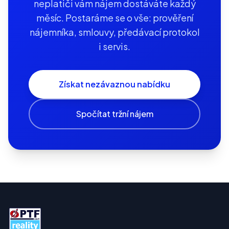
neplatiči vám nájem dostáváte každý
měsíc. Postaráme se o vše: prověření
nájemníka, smlouvy, předávací protokol
i servis.
Získat nezávaznou nabídku
Spočítat tržní nájem