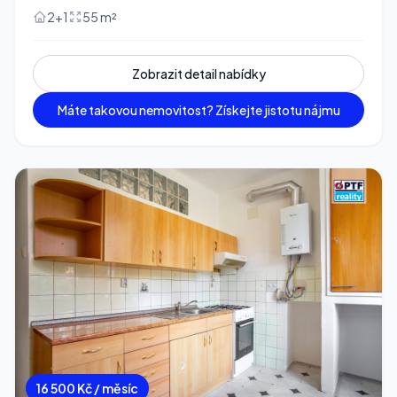
2+1
55 m²
Zobrazit detail nabídky
Máte takovou nemovitost? Získejte jistotu nájmu
16 500 Kč / měsíc