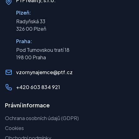
PTF reality, s.r.o.
Plzeň:
Radyňská 33
326 00 Plzeň
Praha:
Pod Turnovskou tratí 18
198 00 Praha
vzornynajemce@ptf.cz
+420 603 834 921
Právní informace
Ochrana osobních údajů (GDPR)
Cookies
Obchodní podmínky